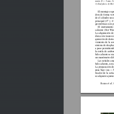
=
metr
o
D
3
mm.
2)
3)
End
plate.
4)
Hot
El
montaje
expe
dros
de
forma
ver
de
el
cilindro
sec
◦
≤
principal
(0
geométricas
son
p
El
instrumento
caliente
(Hot
W
ir
La
adquisición
de
dirección
transver
quisición
de
datos
vimiento
de
la
so
sistema
de
despla
a
paso
permitiend
la
estela
de
ambo
hilo
caliente
se
re
un
manómetro
dif
Las
señales
ana
hilo
caliente,
son
La
preparación
de
=
pasa
bajo
(
ω
0
ﬁcador
de
la
seña
se
adquiere
ajusta
Rozas
et
al.
/