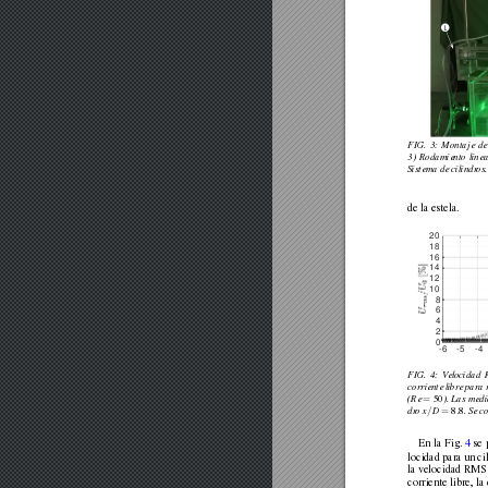
FIG.
3:
Montaje
de
3)
Rodamiento
linea
Sistema
de
cilindr
os.
de
la
estela.
20
18
16
14
12
10
8
6
4
2
0
-6
-5
-4
FIG.
4:
V
elocidad
corriente
libr
e
para
=
(Re
50
).
Las
medi
/
=
.
dr
o
x
D
8
8
.
Se
c
En
la
Fig.
4
se
locidad
para
un
ci
la
velocidad
RMS
corriente
libre,
la