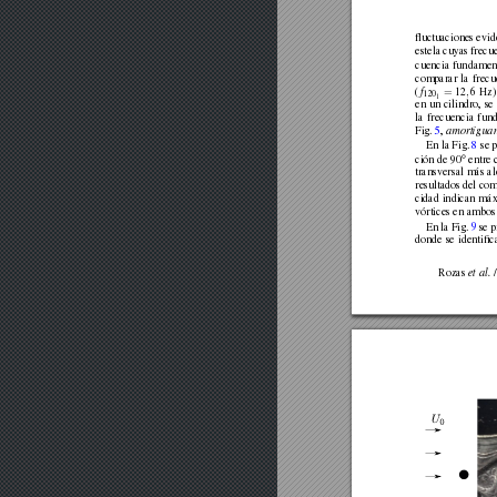
ﬂuctuaciones
evid
estela
cuyas
frecu
cuencia
fundamen
comparar
la
frecu
=
,
(
f
12
6
Hz)
120
1
en
un
cilindro,
se
la
frecuencia
fun
Fig.
5
,
amortigua
En
la
Fig.
8
se
p
◦
ción
de
90
entre
transversal
más
al
resultados
del
com
cidad
indican
máx
vórtices
en
ambos
En
la
Fig.
9
se
p
donde
se
identiﬁc
Rozas
et
al.
/