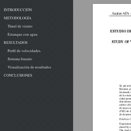
INTRODUCCIÓN
Anales
AF
A
METODOLOGÍA
Túnel de viento
ESTUDIO
D
Estanque con agua
STUD
Y
OF
RESULTADOS
Perfil de velocidades.
Sistema binario
Visualización de resultados
CONCLUSIONES
Se
presen
Kármán,
p
frentando
de
la
estel
cidad
perm
determina
ambos
cil
de
mayor
(PSD)
de
l
de
despre
P
alabras
C
Experimen
duced
by
a
The
goal
i