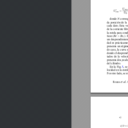
U
rms
∗
=
U
rms
U
0
donde
N
corres
da
posición
de
la
cada
dato.
Esta
ve
de
la
corriente
libr
la
estela
para
cond
>
ticas
(
Re
Re
).
c
un
desprendimien
dad
es
prácticame
presenta
un
régim
do
caso,
la
curva
donde
el
desprend
tados
de
la
veloc
presenta
dos
peak
del
cilindro.
En
la
Fig.
5
,
se
locidad
en
la
estel
Por
otro
lado,
se
m
Rozas
et
al.
/