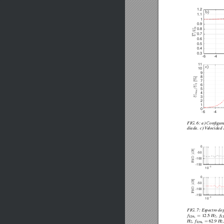
1.2
1.1
1
0.9
0.8
0.7
0.6
0.5
0.4
0.3
-6
-4
11
10
9
8
7
6
5
4
3
2
1
0
-6
-4
FIG.
6:
a)
Conﬁgura
diada.
c)
V
elocidad
0
-50
-100
-150
-1
10
0
-50
-100
-150
-1
10
FIG.
7:
Espectr
o
de
=
.
f
12
5
Hz,
f
120
1
1
=
.
Hz,
f
62
9
Hz
120
5