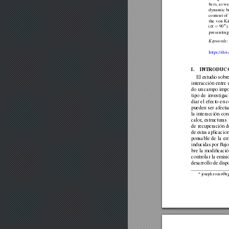
bers,
as
we
dynamic
b
content
of
the
von
K
◦
=
(
90
).
α
presenting
K
e
ywor
ds:
https://do
I.
INTR
ODUC
El
estudio
sobr
interacción
entre
do
un
campo
impo
tipo
de
in
vestigac
diar
el
efecto
en
c
pueden
ser
afecta
la
interacción
con
calor
,
estructuras
de
recuperación
d
de
estas
aplicacion
ponsable
de
la
em
inducidas
por
ﬂuj
bre
la
modiﬁcació
controlar
la
emisi
desarrollo
de
dispo
*
joseph.rozas@ug