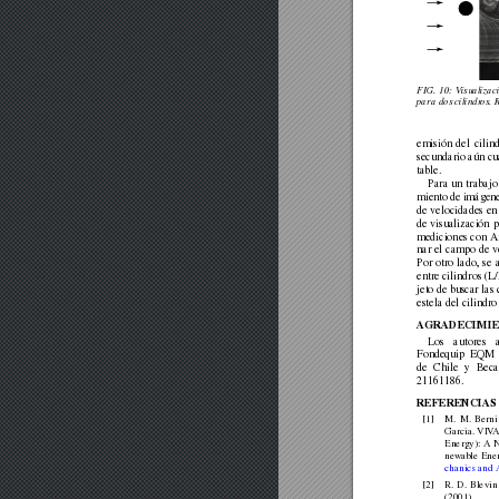
FIG.
10:
V
isualizac
para
dos
cilindr
os.
emisión
del
cilin
secundario
aún
cu
table.
Para
un
trabajo
miento
de
imágen
de
velocidades
en
de
visualización
p
mediciones
con
A
nar
el
campo
de
v
Por
otro
lado,
se
entre
cilindros
(L
jeto
de
buscar
las
estela
del
cilindro
A
GRADECIMI
Los
autores
Fondequip
EQM
de
Chile
y
Bec
21161186.
REFERENCIAS
[1]
M.
M.
Bernit
Garcia.
VIV
Energy):
A
new
able
Ene
chanics
and
[2]
R.
D.
Blevin
(2001).