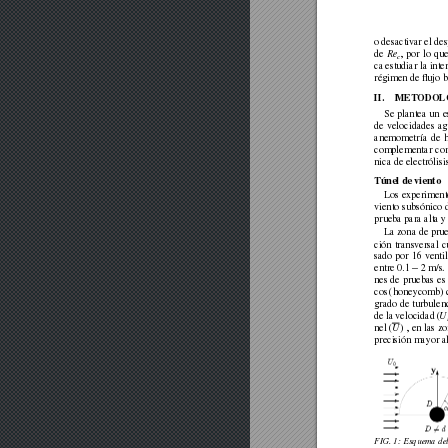
o
desacti
var
el
des
de
Re
,
por
lo
qu
c
ca
estudiar
la
inte
régimen
de
ﬂujo
b
II.
METODOL
Se
plantea
un
e
de
velocidades
ag
anemometría
de
complementar
co
nica
de
electrólisi
Túnel
de
viento
Los
experiment
viento
subsónico
prueba
para
alta
y
La
zona
de
pru
ción
transversal
c
sado
por
16
venti
.
−
entre
0
1
2
m/s.
nes
de
pruebas
es
cos
(honeycomb)
grado
de
turbulen
de
la
velocidad
(
U
nel
(
U
)
,
en
las
zo
precisión
mayor
a
FIG.
1:
Esquema
de