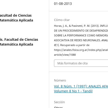
01-08-2013
acultad de Ciencias
Cómo citar
 Matemática Aplicada
Horas, J. A., & Pasinetti, P. M. (2013). INF
DE UN PROCEDIMIENTO DE DESAPRENDIZ
SOBRE LA PERFORMANCE COMO MEMORI
s. Facultad de Ciencias
ASOCIATIVA DE REDES NEURONALES.
ANAL
 Matemática Aplicada
8
(1). Recuperado a partir de
https://anales.fisica.org.ar/index.php/anal
article/view/1088
Más formatos de cita
Número
Vol. 8 Núm. 1 (1997): ANALES AFA
Volumen 8 No 1 - Tandil
Sección
Otros