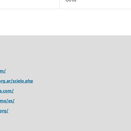
om/
rg.ar/scielo.php
s.com/
.mx/es/
org/