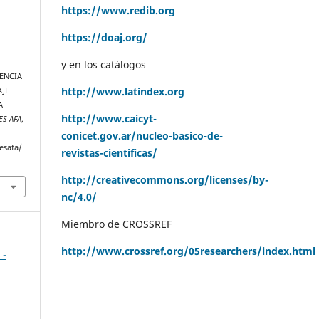
https://www.redib.org
https://doaj.org/
y en los catálogos
LUENCIA
http://www.latindex.org
AJE
A
http://www.caicyt-
ES AFA
,
conicet.gov.ar/nucleo-basico-de-
esafa/
revistas-cientificas/
http://creativecommons.org/licenses/by-
nc/4.0/
Miembro de CROSSREF
http://www.crossref.org/05researchers/index.html
 -