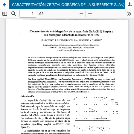
CARACTERIZACIÓN CRISTALOGRÁFICA DE LA SUPERFICIE GaAs(110) LIMPIA Y CON HIDRÓGENO ADSORBIDO MEDIANTE TOF-ISS