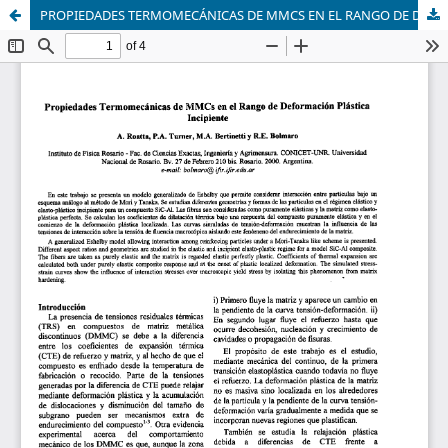
PROPIEDADES TERMOMECÁNICAS DE MMCS EN EL RANGO DE DEFORMACIÓN PLÁSTICA INCIPIENTE