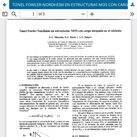
TÚNEL FOWLER-NORDHEIM EN ESTRUCTURAS MOS CON CARGA ATRAPADA EN EL AISLANTE