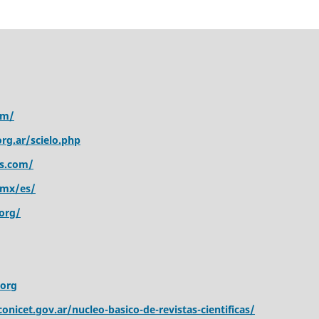
om/
rg.ar/scielo.php
s.com/
.mx/es/
org/
.org
onicet.gov.ar/nucleo-basico-de-revistas-cientificas/