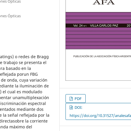
ones Ópticas
ones Ópticas
ratings) o redes de Bragg
e trabajo se presenta el
ra basado en la
reflejada porun FBG
 de onda, cuya variación
ediante la iluminación de
) el cual es modulado
ementar unamultiplexación
PDF
iscriminación espectral
DOI:
ementados mediante dos
 la señal reflejada por la
https://doi.org/10.31527/analesafa
irectasobre la corriente
banda máximo del