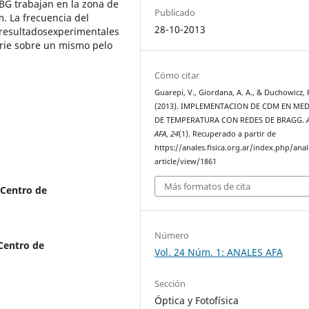
BG trabajan en la zona de
Publicado
. La frecuencia del
28-10-2013
 resultadosexperimentales
rie sobre un mismo pelo
Cómo citar
Guarepi, V., Giordana, A. A., & Duchowicz, 
(2013). IMPLEMENTACION DE CDM EN ME
DE TEMPERATURA CON REDES DE BRAGG.
AFA
,
24
(1). Recuperado a partir de
https://anales.fisica.org.ar/index.php/anal
article/view/1861
Más formatos de cita
 Centro de
Número
 Centro de
Vol. 24 Núm. 1: ANALES AFA
Sección
Óptica y Fotofísica