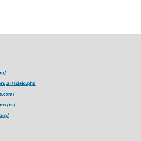
om/
rg.ar/scielo.php
s.com/
.mx/es/
org/