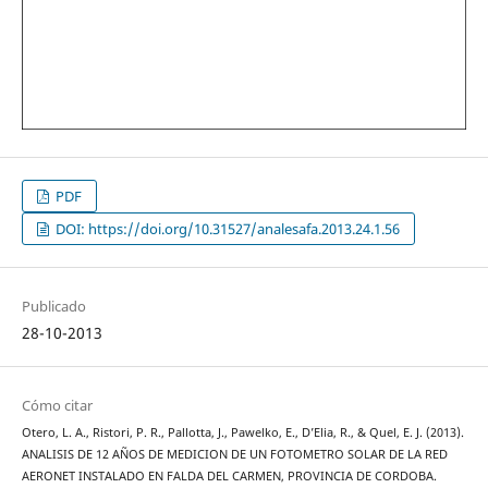
PDF
DOI: https://doi.org/10.31527/analesafa.2013.24.1.56
Publicado
28-10-2013
Cómo citar
Otero, L. A., Ristori, P. R., Pallotta, J., Pawelko, E., D’Elia, R., & Quel, E. J. (2013).
ANALISIS DE 12 AÑOS DE MEDICION DE UN FOTOMETRO SOLAR DE LA RED
AERONET INSTALADO EN FALDA DEL CARMEN, PROVINCIA DE CORDOBA.