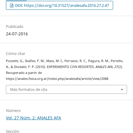
DOI: https://doi.org/10.31527/analesafa.2016.27.2.47
Publicado
24-07-2016
Cómo citar
Pozzetti, G., Ibañez, F. M., Mass, M. I., Ferrazzo, R. C., Pagura, R. M., Periello,
A., & Diodatti, F. P. (2016). EXPERIMENTO CON RESORTES.
ANALES AFA
,
27
(2).
Recuperado a partir de
https://anales.fisica.org.ar/index.php/analesafa/article/view/2088
Más formatos de cita
Número
Vol. 27 Núm. 2: ANALES AFA
Sección