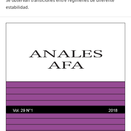
Se observan transiciones entre regímenes de diferente
estabilidad.