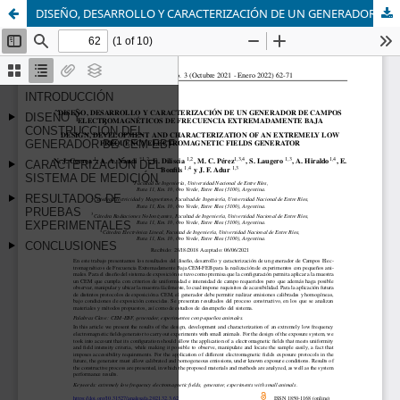
DISEÑO, DESARROLLO Y CARACTERIZACIÓN DE UN GENERADOR DE CAMPOS ELECTROMAGNÉTICOS DE FRECUENCIA EXTREMADAMENTE BAJA