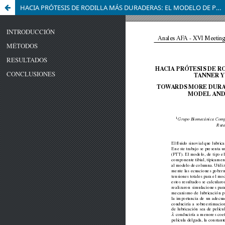
HACIA PRÓTESIS DE RODILLA MÁS DURADERAS: EL MODELO DE PHAN-THIEN Y TANNER Y LA LUBRICACIÓN ELASTOHIDRODINÁMICA