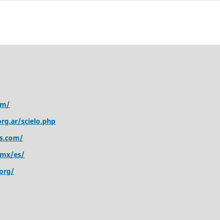
om/
rg.ar/scielo.php
s.com/
.mx/es/
org/