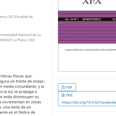
ta y CIC) Facultad de
 Universidad Nacional de La
ONICET La Plata y CIC)
sticas físicas que
igura un frente de ondas:
del medio circundante, y la
PDF
o la luz se propaga a
DOI:
de onda disminuyen su
la incrementan en zonas
https://doi.org/10.31527/analesafa
a. Una lente de un
ente en el INdice de