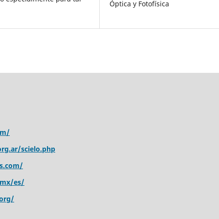
Óptica y Fotofísica
om/
rg.ar/scielo.php
s.com/
.mx/es/
org/