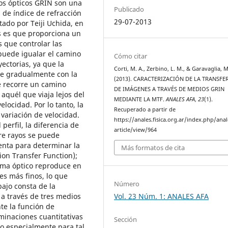
os ópticos GRIN son una
Publicado
s de índice de refracción
29-07-2013
tado por Teiji Uchida, en
s es que proporciona un
 que controlar las
 puede igualar el camino
Cómo citar
ectorias, ya que la
Corti, M. A., Zerbino, L. M., & Garavaglia, M
ece gradualmente con la
(2013). CARACTERIZACIÓN DE LA TRANSFE
je recorre un camino
DE IMÁGENES A TRAVÉS DE MEDIOS GRIN
aquél que viaja lejos del
MEDIANTE LA MTF.
ANALES AFA
,
23
(1).
locidad. Por lo tanto, la
Recuperado a partir de
variación de velocidad.
https://anales.fisica.org.ar/index.php/anal
erfil, la diferencia de
article/view/964
re rayos se puede
enta para determinar la
Más formatos de cita
ion Transfer Function);
ema óptico reproduce en
es más finos, lo que
Número
ajo consta de la
 a través de tres medios
Vol. 23 Núm. 1: ANALES AFA
te la función de
minaciones cuantitativas
Sección
o especialmente para tal