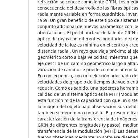
refracción se conoce como lente GRIN. Los medi
consecuencia del desarrollo de las fibras óptica
radialmente variable en forma cuadrática, inven
1969. Un gran beneficio de este tipo de sistema
conjunto adicional de nuevos parámetros con los
aberraciones. El perfil nuclear de la lente GRIN
óptico de rayos con diferentes longitudes de tray
velocidad de la luz es mínima en el centro y cr
distancia radial. Un rayo que viaja próximo al e
geométrico corto a baja velocidad, mientras que 
eje describe un camino geométrico largo a alta ve
variación de camino se puede compensar con la 
En consecuencia, con una elección adecuada del p
velocidades de grupo o de tiempos de vuelo ent
reducir. Como es sabido, una poderosa herrami
calidad de un sistema óptico es la MTF (Modulat
esta función mide la capacidad con que un sist
la imagen del objeto bajo observación sus detall
también se denomina contraste. El presente trab
caracterización de la transferencia de imágenes
GRIN de diferentes longitudes (y pasos), median
transferencia de la modulación (MTF). Las deter
fueron obtenidas mediante un software diseñad