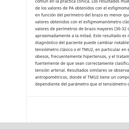
común en la práctica clínica. Los resultados mu
de los valores de PA obtenidos con el esfigmo
en función del perímetro del brazo es menor qu
valores obtenidos con el esfigmomanómetro clás
valores de perímetros de brazo mayores (30-32 
aproximadamente a la mitad. Este resultado es r
diagnóstico del paciente puede cambiar notablem
tensiómetro clásico o el TMU2, en particular en 
obesos, frecuentemente hipertensos, y el trata
fuertemente de que sean correctamente clasific
tensión arterial. Resultados similares se obser
antropométricos, donde el TMU2 tiene un com
dependiente del parámetro que el tensiómetro 