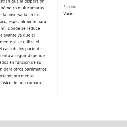
estran que la dispersión
Sección
manómetro multicámaras
Vacío
e la observada en los
ico, especialmente para
cm), donde se reduce
elevante ya que el
ente si se utiliza el
el caso de los pacientes
miento a seguir depende
ados en función de su
van para otros parámetros
portamiento menos
clásico de una cámara.