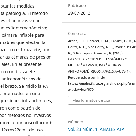
Publicado
optar las medidas
29-07-2013
sta patología. El método
 es el no invasivo por
y un esfigmomanómetro;
Cómo citar
 cámara inflable para
Arena, L. E., Caranti, G. M., Caranti, G. M.,
ariables que afectan la
Garry, N. F., Mac Garry, N. F., Rodríguez Ar
zo con el brazalete, por
R., & Rodríguez Aranciva, R. (2013).
 varias cámaras de presión
CARACTERIZACIÓN DE TENSIÓMETRO
ales. En el presente
MULTICÁMARAS II: PARÁMETROS
con un brazalete
ANTROPOMÉTRICOS.
ANALES AFA
,
23
(1).
Recuperado a partir de
 antropométricos del
https://anales.fisica.org.ar/index.php/anal
el brazo. Se midió la PA
article/view/970
es internados en una
Más formatos de cita
presiones intraarteriales,
aron como patrón de
 por métodos no invasivos
Número
irecta por auscultación):
Vol. 23 Núm. 1: ANALES AFA
e 12cmx22cm), de uso