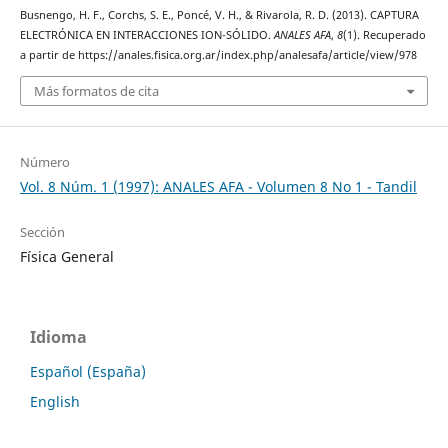
Busnengo, H. F., Corchs, S. E., Poncé, V. H., & Rivarola, R. D. (2013). CAPTURA
ELECTRÓNICA EN INTERACCIONES ION-SÓLIDO.
ANALES AFA
,
8
(1). Recuperado
a partir de https://anales.fisica.org.ar/index.php/analesafa/article/view/978
Más formatos de cita
Número
Vol. 8 Núm. 1 (1997): ANALES AFA - Volumen 8 No 1 - Tandil
Sección
Física General
Idioma
Español (España)
English