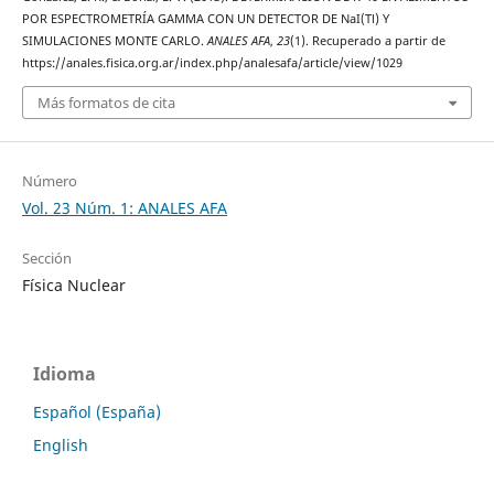
POR ESPECTROMETRÍA GAMMA CON UN DETECTOR DE NaI(Tl) Y
SIMULACIONES MONTE CARLO.
ANALES AFA
,
23
(1). Recuperado a partir de
https://anales.fisica.org.ar/index.php/analesafa/article/view/1029
Más formatos de cita
Número
Vol. 23 Núm. 1: ANALES AFA
Sección
Física Nuclear
Idioma
Español (España)
English