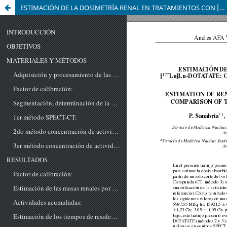
ESTIMACIÓN DE LA DOSIMETRÍA RENAL EN TRATAMIENTOS CON [177Lu]Lu-DOTATATE: COMPARACIÓN DE 3 MÉTODOS DE CUANTIFICACIÓN MEDIANTE SPECT-CT.