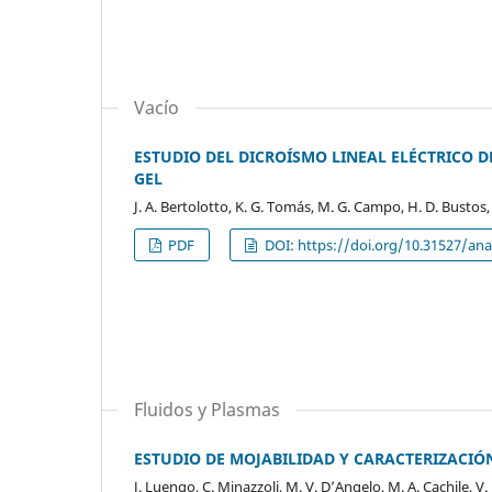
Vacío
ESTUDIO DEL DICROÍSMO LINEAL ELÉCTRICO
GEL
J. A. Bertolotto, K. G. Tomás, M. G. Campo, H. D. Bustos
PDF
DOI: https://doi.org/10.31527/anal
Fluidos y Plasmas
ESTUDIO DE MOJABILIDAD Y CARACTERIZACIÓN
J. Luengo, C. Minazzoli, M. V. D’Angelo, M. A. Cachile, V.