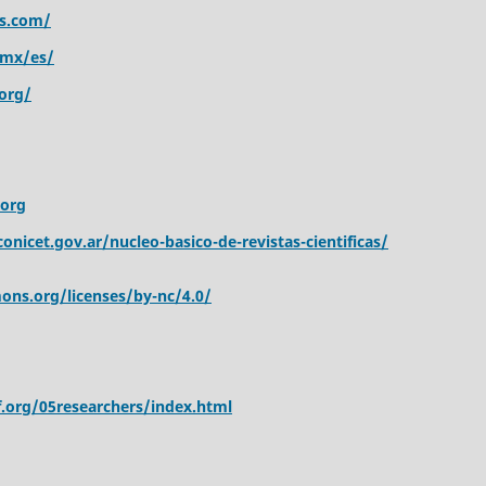
s.com/
.mx/es/
org/
.org
onicet.gov.ar/nucleo-basico-de-revistas-cientificas/
ons.org/licenses/by-nc/4.0/
.org/05researchers/index.html