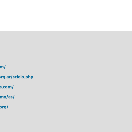
om/
rg.ar/scielo.php
s.com/
.mx/es/
org/