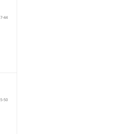
37-44
45-50